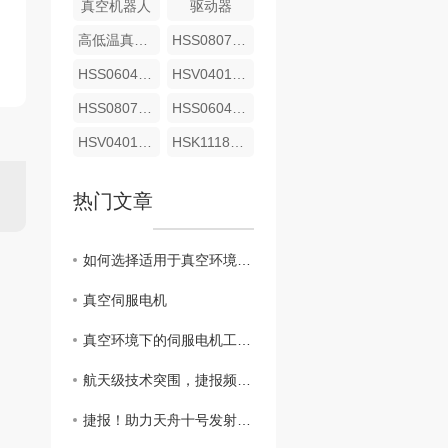
真空机器人
驱动器
高低温真空减速机42/60/90/120
HSS0807A-2R00
HSS0604A-2R00
HSV0401A-2R00
HSS0807A-2R00
HSS0604A-2R00
HSV0401A-2R00
HSK1118A-2R00
热门文章
如何选择适用于真空环境的伺服电机
真空伺服电机
真空环境下的伺服电机工作原理揭秘
航天级技术突围，捷报频传！斩获2026“蓉漂杯”航空航天赛道..奖
捷报！助力天舟十号发射任务圆满成功